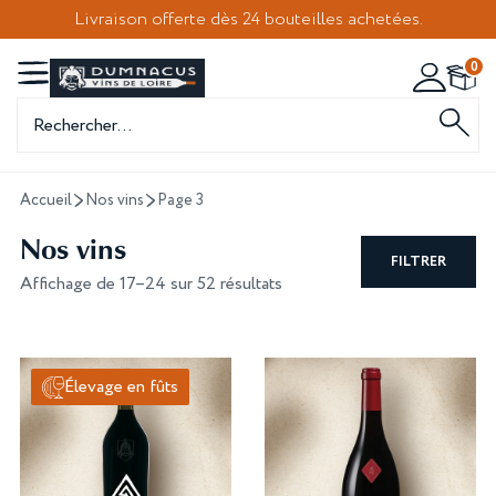
Livraison offerte dès 24 bouteilles achetées.
0
Recherche
de
produits
Accueil
Nos vins
Page 3
Nos vins
FILTRER
Affichage de 17–24 sur 52 résultats
Élevage en fûts