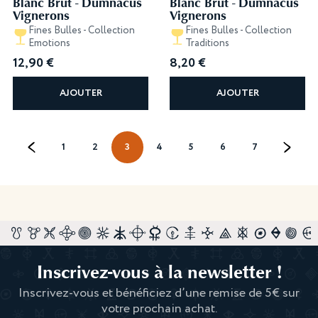
Blanc Brut - Dumnacus
Blanc Brut - Dumnacus
Vignerons
Vignerons
Fines Bulles - Collection
Fines Bulles - Collection
Emotions
Traditions
12,90
€
8,20
€
AJOUTER
AJOUTER
←
1
2
3
4
5
6
7
→
Inscrivez-vous à la newsletter !
Inscrivez-vous et bénéficiez d’une remise de 5€ sur
votre prochain achat.