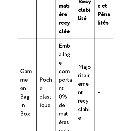
Recy
mati
e et
clabi
ère
Péna
lité
recy
lités
clée
Emb
allag
e
Majo
Gam
com
ritair
me
Poch
porta
eme
en
e
nt
nt
–
Bag
plast
0%
recy
in
ique
de
clabl
Box
mati
e
ères
recy