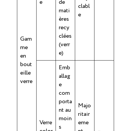
e
de
clabl
mati
e
ères
recy
clées
Gam
(verr
me
e)
en
bout
Emb
eille
allag
verre
e
com
porta
Majo
nt au
ritair
moin
Verre
eme
s