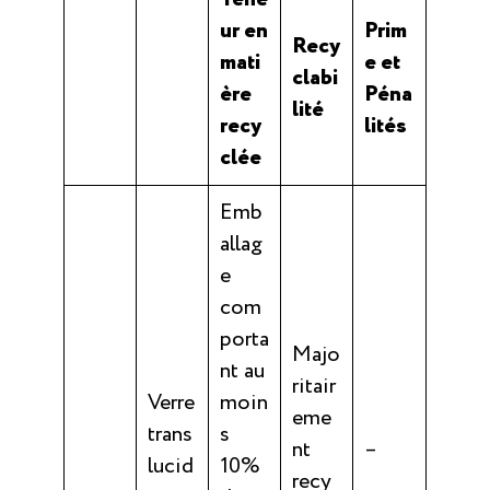
ur en
Prim
Recy
mati
e et
clabi
ère
Péna
lité
recy
lités
clée
Emb
allag
e
com
porta
Majo
nt au
ritair
Verre
moin
eme
trans
s
nt
–
lucid
10%
recy