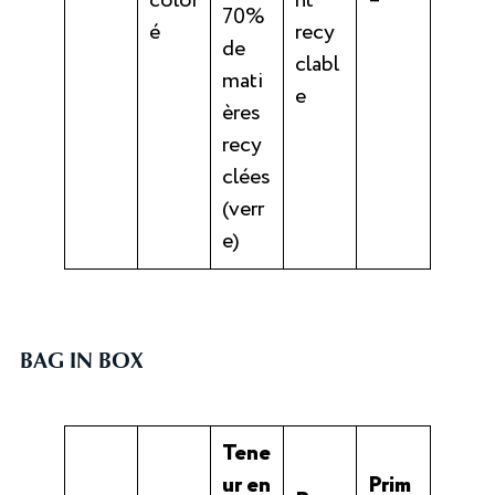
color
nt
–
70%
é
recy
de
clabl
mati
e
ères
recy
clées
(verr
e)
BAG IN BOX
Tene
ur en
Prim