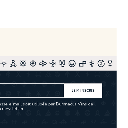
sse e-mail soit utilisée par Dumnacus Vins de
a newsletter.