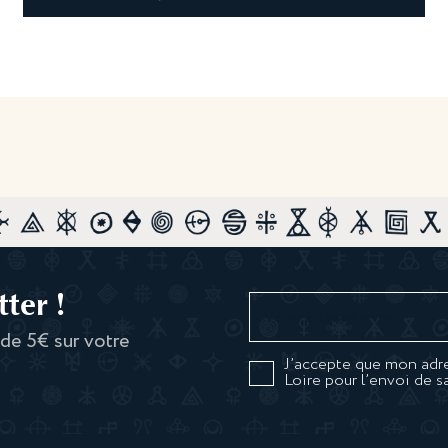
ter !
 de 5€ sur votre
J’accepte que mon adre
Loire pour l’envoi de s