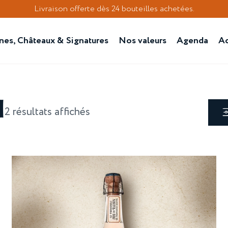
Livraison offerte dès 24 bouteilles achetées.
es, Châteaux & Signatures
Nos valeurs
Agenda
Ac
l
2 résultats affichés