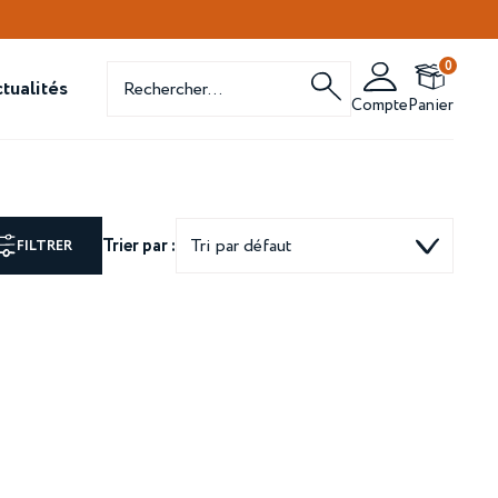
Recherche
0
de
tualités
produits
Compte
Panier
Trier par :
FILTRER