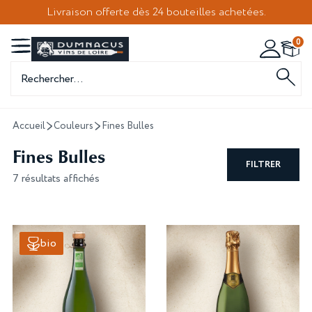
Livraison offerte dès 24 bouteilles achetées.
0
Recherche
de
produits
Accueil
Couleurs
Fines Bulles
Fines Bulles
FILTRER
7 résultats affichés
bio