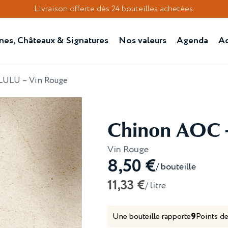
Livraison offerte dès 24 bouteilles achetées.
es, Châteaux & Signatures
Nos valeurs
Agenda
Ac
LULU – Vin Rouge
Chinon AOC -
Vin Rouge
8,50
€
/ bouteille
11,33
€
/ litre
Une bouteille rapporte
9
Points de 