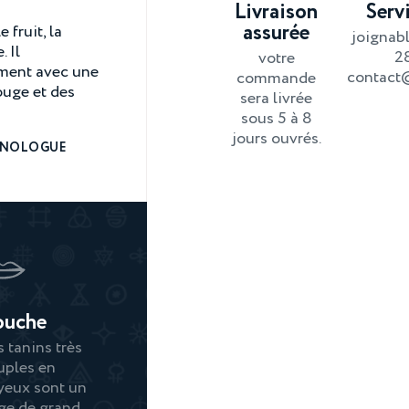
Livraison
Servi
assurée
 fruit, la
joignabl
 Il
2
votre
ement avec une
contact
commande
ouge et des
sera livrée
sous 5 à 8
jours ouvrés.
ŒNOLOGUE
ouche
s tanins très
uples en
yeux sont un
ge de grand