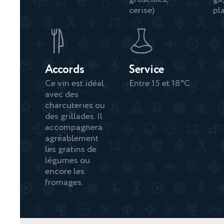
cerise)
pla
Accords
Service
Ce vin est idéal
Entre 15 et 18°C
avec des
charcuteries ou
des grillades. Il
accompagnera
agréablement
les gratins de
légumes ou
encore les
fromages.