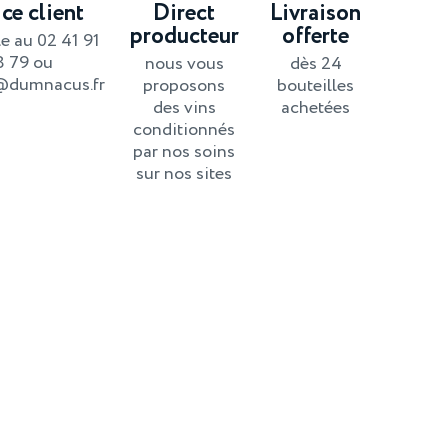
ce client
Direct
Livraison
producteur
offerte
e au 02 41 91
8 79 ou
nous vous
dès 24
@dumnacus.fr
proposons
bouteilles
des vins
achetées
conditionnés
par nos soins
sur nos sites