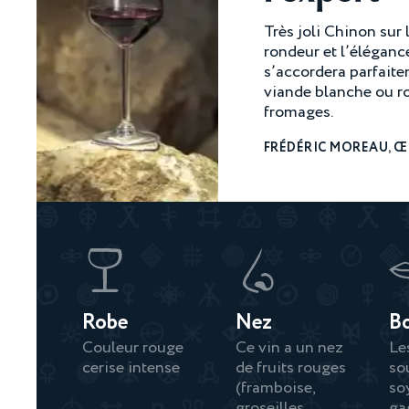
Très joli Chinon sur le
rondeur et l’élégance.
s’accordera parfait
viande blanche ou r
fromages.
FRÉDÉRIC MOREAU, 
Robe
Nez
B
Couleur rouge
Ce vin a un nez
Le
cerise intense
de fruits rouges
so
(framboise,
so
groseilles,
ga