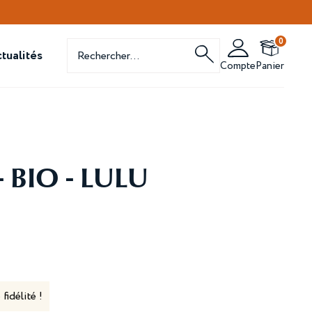
Recherche
0
de
tualités
produits
Compte
Panier
 BIO - LULU
fidélité !