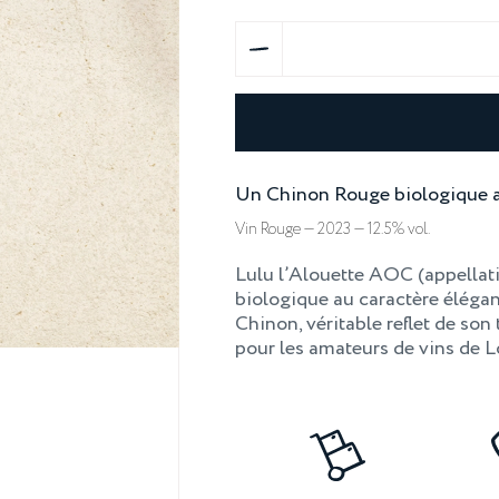
quantité
de
Chinon
AOC
-
Un Chinon Rouge biologique au c
BIO
Vin Rouge — 2023 — 12.5% vol.
-
LULU
Lulu l’Alouette AOC (appellat
-
biologique au caractère élégan
Vin
Chinon, véritable reflet de son
pour les amateurs de vins de Lo
Rouge