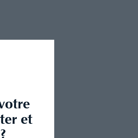
votre
ter et
?