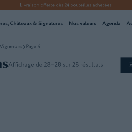
Livraison offerte dès 24 bouteilles achetées.
es, Châteaux & Signatures
Nos valeurs
Agenda
Ac
Vignerons
Page 4
ns
Affichage de 28–28 sur 28 résultats