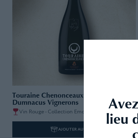
10,50
€
Touraine Chenonceaux AOC -
Avez
Dumnacus Vignerons
Vin Rouge - Collection Emotions
lieu 
AJOUTER AU PANIER