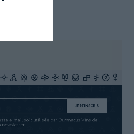
sse e-mail soit utilisée par Dumnacus Vins de
a newsletter.