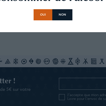
←
1
2
3
4
OUI
NON
ter !
 de 5€ sur votre
J’accepte que mon adre
Loire pour l’envoi de s