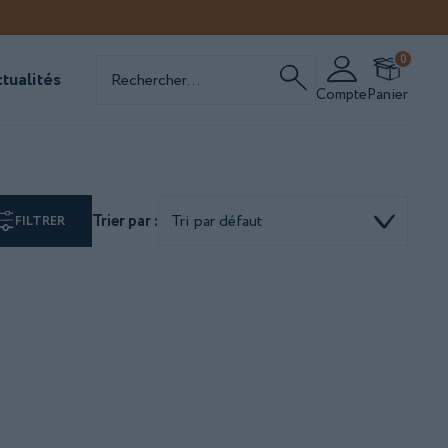
Recherche
0
de
tualités
produits
Compte
Panier
Trier par :
FILTRER