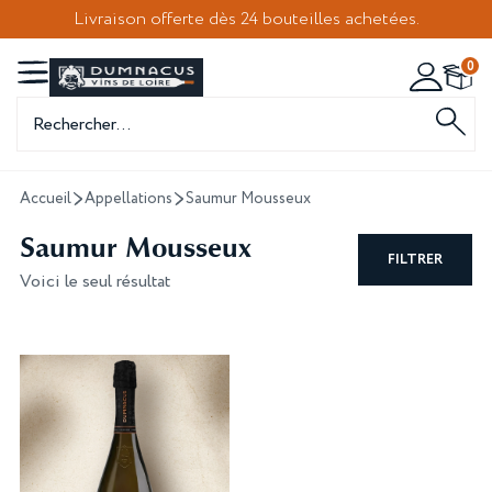
Livraison offerte dès 24 bouteilles achetées.
0
Recherche
de
produits
Accueil
Appellations
Saumur Mousseux
Saumur Mousseux
FILTRER
Voici le seul résultat