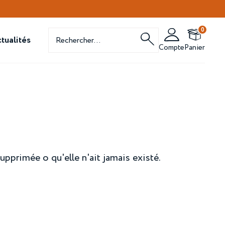
Recherche
0
de
tualités
produits
Compte
Panier
upprimée o qu'elle n'ait jamais existé.