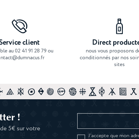
Service client
Direct product
ble au 02 41 91 28 79 ou
nous vous proposons de
ntact@dumnacus.fr
conditionnés par nos soin
sites
ter !
 de 5€ sur votre
J’accepte que mon adre