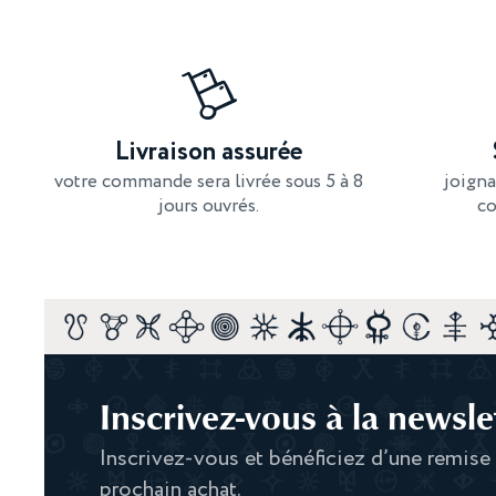
Livraison assurée
votre commande sera livrée sous 5 à 8
joigna
jours ouvrés.
co
Inscrivez-vous à la newslet
Inscrivez-vous et bénéficiez d’une remise
prochain achat.