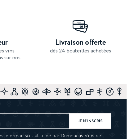
eur
Livraison offerte
s vins
dès 24 bouteilles achetées
s sur nos
sse e-mail soit utilisée par Dumnacus Vins de