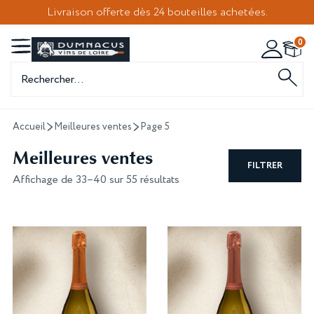
Livraison offerte dès 24 bouteilles achetées.
0
Recherche
de
produits
Accueil
Meilleures ventes
Page 5
Meilleures ventes
FILTRER
Affichage de 33–40 sur 55 résultats