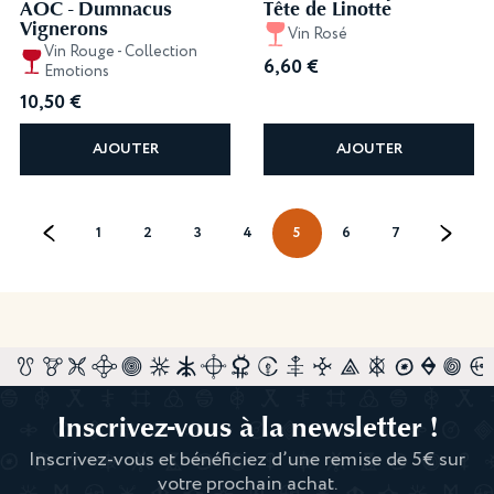
AOC - Dumnacus
Tête de Linotte
Vignerons
Vin Rosé
Vin Rouge - Collection
6,60
€
Emotions
10,50
€
AJOUTER
AJOUTER
←
1
2
3
4
5
6
7
→
Inscrivez-vous à la newsletter !
Inscrivez-vous et bénéficiez d’une remise de 5€ sur
votre prochain achat.