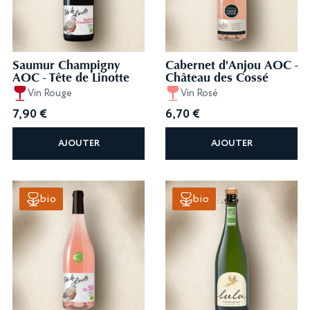
Saumur Champigny
Cabernet d'Anjou AOC -
AOC - Tête de Linotte
Château des Cossé
Vin Rouge
Vin Rosé
7,90
€
6,70
€
AJOUTER
AJOUTER
bio
bio