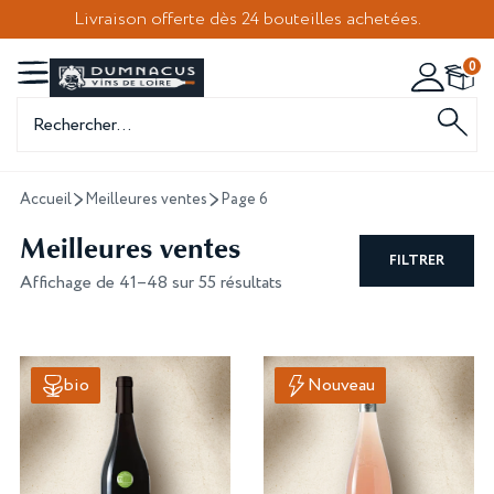
Livraison offerte dès 24 bouteilles achetées.
0
Recherche
de
produits
Accueil
Meilleures ventes
Page 6
Meilleures ventes
FILTRER
Affichage de 41–48 sur 55 résultats
bio
Nouveau