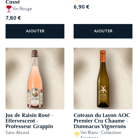
Cossé
6,90
€
Vin Rouge
7,80
€
AJOUTER
AJOUTER
Jus de Raisin Rosé -
Coteaux du Layon AOC
Effervescent -
Premier Cru Chaume -
Professeur Grappin
Dumnacus Vignerons
Sans-Alcool
Vin Blanc - Collection