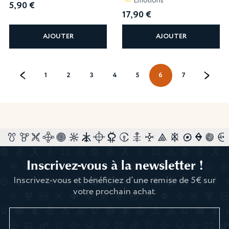
Emotions
5,90
€
17,90
€
AJOUTER
AJOUTER
←
1
2
3
4
5
6
7
→
Inscrivez-vous à la newsletter !
Inscrivez-vous et bénéficiez d’une remise de 5€ sur
votre prochain achat.